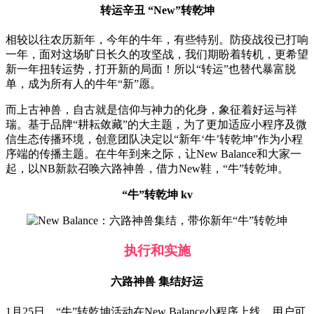
转运辛丑 “New”转乾坤
相较以往农历新年，今年的牛年，有些特别。防疫战役已打响
一年，面对这场旷日长久的攻坚战，我们期盼着转机，更希望
新一年扭转运势，打开新的局面！所以“转运”也替代暴富脱
单，成为所有人的牛年“新”愿。
而上古神兽，自古就是信仰与神力的化身，象征着好运与祥
瑞。基于品牌“耕耘敛藏”的大主题，为了更加适应小程序及微
信生态传播环境，创意团队决定以“新年‘牛’转乾坤”作为小程
序端的传播主题。在牛年到来之际，让New Balance和大家一
起，以NB新款召唤六路神兽，借力New鞋，“牛”转乾坤。
“牛”转乾坤 kv
执行和实施
六路神兽 集结好运
1月25日，“牛”转乾坤活动在New Balance小程序上线。用户可