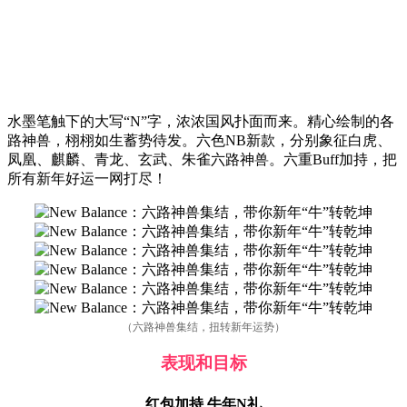
水墨笔触下的大写“N”字，浓浓国风扑面而来。精心绘制的各
路神兽，栩栩如生蓄势待发。六色NB新款，分别象征白虎、
凤凰、麒麟、青龙、玄武、朱雀六路神兽。六重Buff加持，把
所有新年好运一网打尽！
（六路神兽集结，扭转新年运势）
表现和目标
红包加持 牛年N礼