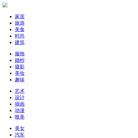
家居
旅游
美食
时尚
建筑
服饰
婚纱
摄影
美妆
趣味
艺术
设计
插画
动漫
唯美
美女
汽车