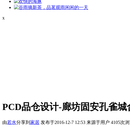
x
PCD品仓设计-廊坊固安孔雀城
由
若水
分享到
家居
发布于2016-12-7 12:53
来源于用户
4105次