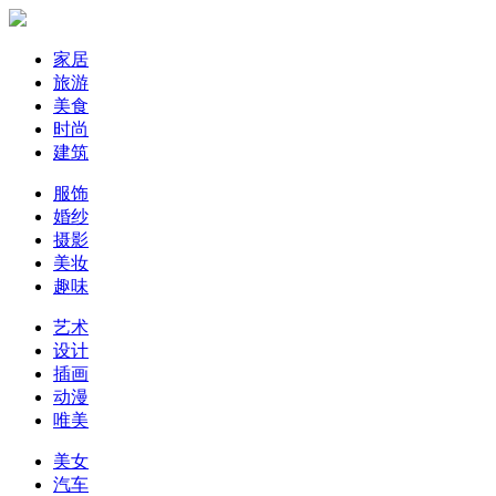
家居
旅游
美食
时尚
建筑
服饰
婚纱
摄影
美妆
趣味
艺术
设计
插画
动漫
唯美
美女
汽车