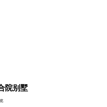
合院别墅
浏览