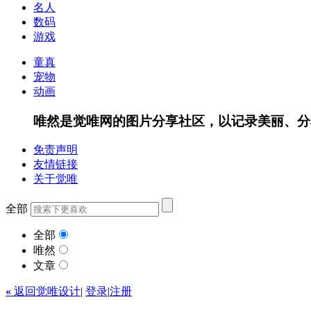
名人
数码
游戏
童真
宠物
动画
唯然是觉唯网的图片分享社区，以记录美丽、分
免责声明
友情链接
关于觉唯
全部
全部
唯然
文章
«
返回觉唯设计
|
登录
|
注册