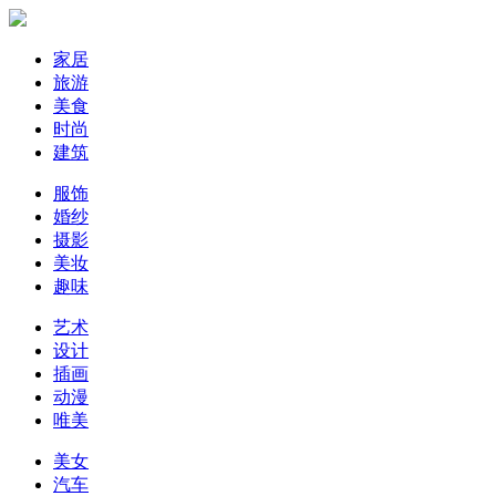
家居
旅游
美食
时尚
建筑
服饰
婚纱
摄影
美妆
趣味
艺术
设计
插画
动漫
唯美
美女
汽车