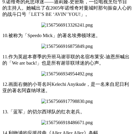
9.诺维奇的死忠球迷——迪莉娅-史密斯，一位电视烹饪节目
的主持人。她喊出了在2005年诺维奇对曼城时那句振奋人心的
的战斗口号「LET’S BE ‘AVIN’ YOU!」。
10.被称为「Speedo Mick」的著名埃弗顿球迷。
11.作为英超本赛季的升班马谢菲联的名宿布莱安-迪恩所喊出
的「We are back!」也是所有谢菲联球迷的心声。
12.画面右侧的小哥名叫Kelechi Anyikude，是一名来自尼日利
亚的著名阿森纳球迷。
13.「蓝军」的切尔西球队的红衣老兵。
14.利物浦的应援战曲《Allez Allez Allez》条幅。