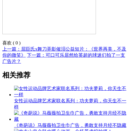
喜欢
(
0
)
上一篇：屈臣氏x舞刀弄影催泪公益短片：《世界再美，不及
你的微笑》
下一篇：可口可乐居然给英超的球迷们拍了一支
广告片？
相关推荐
女性运动品牌艺术家联名系列：功夫萝莉，你天生不一
样
《奇葩说》马薇薇拍卫生巾广告，勇敢支持月经不隐藏