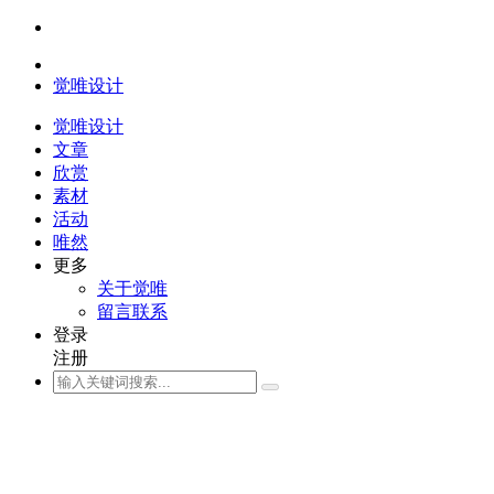
觉唯设计
觉唯设计
文章
欣赏
素材
活动
唯然
更多
关于觉唯
留言联系
登录
注册