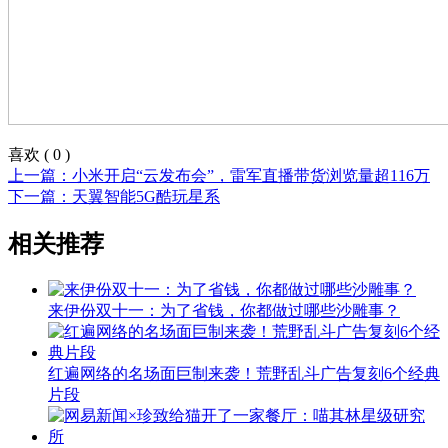
喜欢
(
0
)
上一篇：小米开启“云发布会”，雷军直播带货浏览量超116万
下一篇：天翼智能5G酷玩星系
相关推荐
来伊份双十一：为了省钱，你都做过哪些沙雕事？
红遍网络的名场面巨制来袭！荒野乱斗广告复刻6个经典
片段