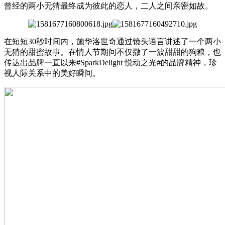
曾经的两小无猜最终成为彼此的恋人，二人之间亲密如故。
在短短30秒时间内，施华洛世奇通过镜头语言讲述了一个两小
无猜的甜蜜故事。在情人节期间不仅撒了一波甜甜的狗粮，也
传达出品牌一直以来#SparkDelight 悦动之光#的品牌精神，珍
视人际关系中的美好瞬间。