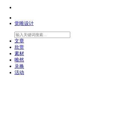
觉唯设计
文章
欣赏
素材
唯然
兑换
活动