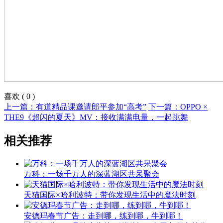
喜欢
(
0
)
上一篇：有道精品课邀请郎平参加“高考”
下一篇：OPPO ×
THE9《超闪的夏天》MV：接收满满电量，一起跳舞
相关推荐
万科：一场千万人的深蓝湖区共呆聚会
天猫国际×哈利波特：带你发现生活中的魔法时刻
安德玛春节广告：走到哪，练到哪，牛到哪！