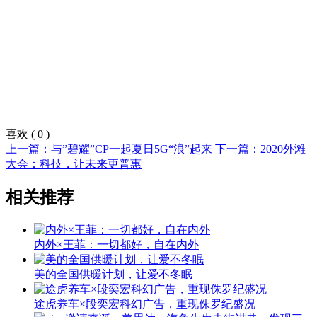
喜欢
(
0
)
上一篇：与”碧耀”CP一起夏日5G“浪”起来
下一篇：2020外滩
大会：科技，让未来更普惠
相关推荐
内外×王菲：一切都好，自在内外
美的全国供暖计划，让爱不冬眠
途虎养车×段奕宏科幻广告，重现侏罗纪盛况