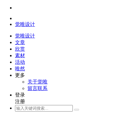
觉唯设计
觉唯设计
文章
欣赏
素材
活动
唯然
更多
关于觉唯
留言联系
登录
注册