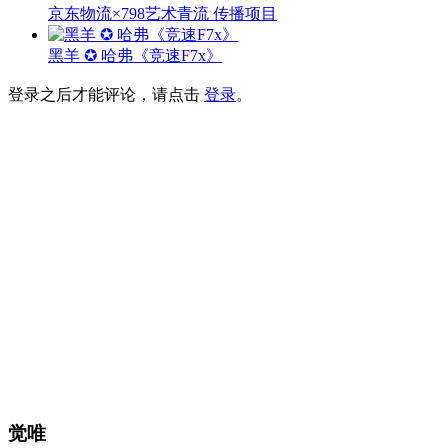
京东物流×798艺术青流 传播项目
黑羊 ✪ 哈弗《竞速F7x》
登录之后才能评论，请点击
登录
。
觉唯