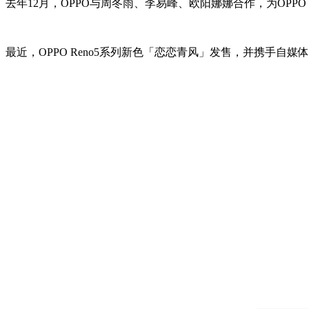
去年12月，OPPO与周冬雨、李易峰、欧阳娜娜合作，为OPP
最近，OPPO Reno5系列新色「恋恋青风」发售，并携手自媒