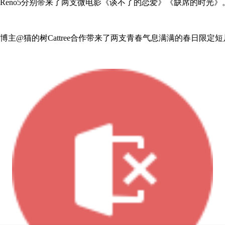
O Reno5分别带来了两支微电影《谈不了的恋爱》《缺席的时光》
体博主@猫的树Cattree合作带来了两支青春气息满满的春日限定