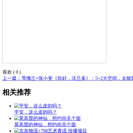
喜欢
(
0
)
上一篇：雪佛兰×张小斐《你好，沃兰多》：5+2大空间，太能
相关推荐
平安，这么皮的吗？
莫高窟的神仙，想约你见个面