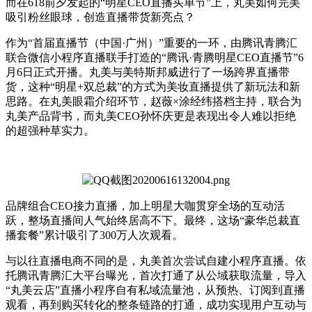
而在618前夕发起的“明星CEO直播买单节”上，丸美如何完美
吸引粉丝眼球，创造直播带货新亮点？
作为“首届直播节（中国·广州）”重要的一环，由腾讯青腾汇
联合微信小程序直播联手打造的“腾讯·青腾明星CEO直播节”6
月6日正式开播。丸美与美特斯邦威进行了一场跨界直播带
货，这种“明星+双总裁”的方式为美妆直播提供了新玩法和新
思路。在丸美眼霜介绍环节，赵薇×涂经纬搭档主持，联合为
丸美产品背书，而丸美CEO孙怀庆更是表现出令人难以拒绝
的超强种草实力。
品牌组合CEO接力直播，加上明星大咖贯穿全场的互动活
跃，整场直播间人气始终居高不下。最终，这场“豪华总裁直
播套餐”累计吸引了300万人次观看。
与以往直播电商不同的是，丸美首次尝试自建小程序直播。依
托腾讯青腾汇大平台曝光，首次打通了从公域获取流量，导入
“丸美云店”直播小程序自有私域流量池，从预热、订阅到直播
观看，再到购买转化的整条链路的打通，成功实现用户互动与