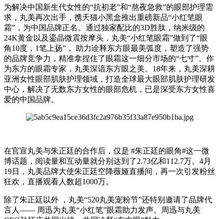
为解决中国新生代女性的“抗初老”和“熬夜急救”的眼部护理需
求，丸美再次出手，携天猫小黑盒推出重磅新品“小红笔眼
霜”，为中国品牌正名。通过独家配比的3D胜肽，纳米级的
24K黄金以及鎏晶微震按摩头，丸美“小红笔眼霜”做到了“眼
角10度，1笔上扬”， 助力诠释东方眼最美弧度，塑造了强势
的品牌竞争力，精准拿捏住了眼霜这一细分市场的“七寸”。作
为东方的眼霜专家，丸美深谙东方眼之美。18年来，丸美深耕
亚洲女性眼部肌肤护理领域，打造全球最大眼部肌肤护理研发
中心，解决了无数东方女性的眼部危机，已是深受东方女性喜
爱的中国品牌。
在官宣丸美与朱正廷的合作后，仅是 #朱正廷的眼角#这一微
博话题，阅读量和互动量就分别达到了2.73亿和112.7万。4月
19日，丸美品牌大使朱正廷空降薇娅直播间，再一次引发粉丝
狂欢，直播观看人数超1000万。
除了朱正廷以外 ，丸美“520丸美宠粉节”还特别邀请了品牌代
言人—— 周迅为丸美“小红笔”眼霜助力发声。周迅与丸美