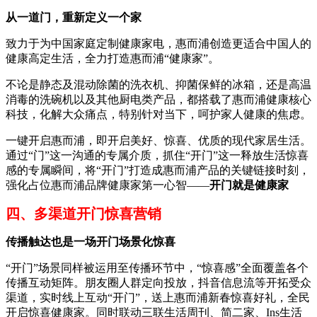
从一道门，重新定义一个家
致力于为中国家庭定制健康家电，惠而浦创造更适合中国人的
健康高定生活，全力打造惠而浦“健康家”。
不论是静态及混动除菌的洗衣机、抑菌保鲜的冰箱，还是高温
消毒的洗碗机以及其他厨电类产品，都搭载了惠而浦健康核心
科技，化解大众痛点，特别针对当下，呵护家人健康的焦虑。
一键开启惠而浦，即开启美好、惊喜、优质的现代家居生活。
通过“门”这一沟通的专属介质，抓住“开门”这一释放生活惊喜
感的专属瞬间，将“开门”打造成惠而浦产品的关键链接时刻，
强化占位惠而浦品牌健康家第一心智——
开门就是健康家
四、多渠道
开门惊喜营销
传播触达
也是一场开门场景化惊喜
“开门”场景同样被运用至传播环节中，“惊喜感”全面覆盖各个
传播互动矩阵。朋友圈人群定向投放，抖音信息流等开拓受众
渠道，实时线上互动“开门”，送上惠而浦新春惊喜好礼，全民
开启惊喜健康家。同时联动三联生活周刊、简二家、Ins生活