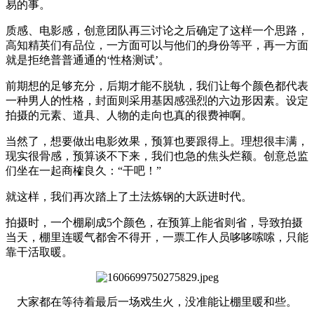
易的事。
质感、电影感，创意团队再三讨论之后确定了这样一个思路，
高知精英们有品位，一方面可以与他们的身份等平，再一方面
就是拒绝普普通通的‘性格测试’。
前期想的足够充分，后期才能不脱轨，我们让每个颜色都代表
一种男人的性格，封面则采用基因感强烈的六边形因素。设定
拍摄的元素、道具、人物的走向也真的很费神啊。
当然了，想要做出电影效果，预算也要跟得上。理想很丰满，
现实很骨感，预算谈不下来，我们也急的焦头烂额。创意总监
们坐在一起商榷良久：“干吧！”
就这样，我们再次踏上了土法炼钢的大跃进时代。
拍摄时，一个棚刷成5个颜色，在预算上能省则省，导致拍摄
当天，棚里连暖气都舍不得开，一票工作人员哆哆嗦嗦，只能
靠干活取暖。
大家都在等待着最后一场戏生火，没准能让棚里暖和些。